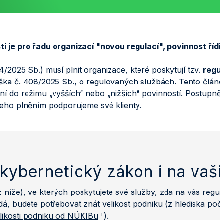
 je pro řadu organizací "novou regulací", povinnost ří
2025 Sb.) musí plnit organizace, které poskytují tzv.
regu
ška č. 408/2025 Sb., o regulovaných službách. Tento člán
zení do režimu „vyšších“ nebo „nižších“ povinností. Postup
jeho plněním podporujeme své klienty.
kybernetický zákon i na vaš
z níže), ve kterých poskytujete své služby, zda na vás reg
á, budete potřebovat znát velikost podniku (z hlediska p
elikosti podniku od NÚKIBu
).