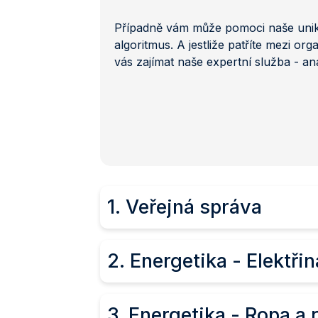
Případně vám může pomoci naše unikát
algoritmus. A jestliže patříte mezi 
vás zajímat naše expertní služba - a
1. Veřejná správa
2. Energetika - Elektřin
3. Energetika - Ropa a
1. Výkon svěřených pravomocí