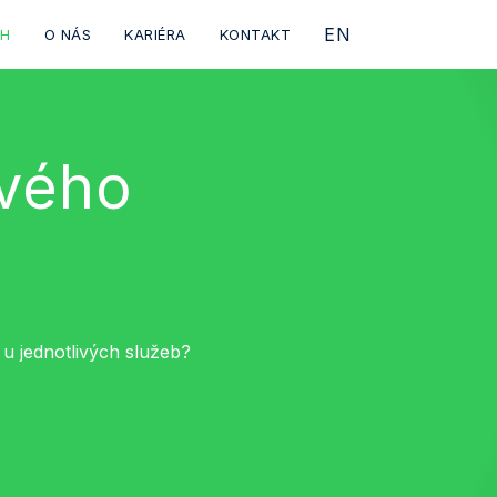
CS
EN
AH
O NÁS
KARIÉRA
KONTAKT
ového
u jednotlivých služeb?