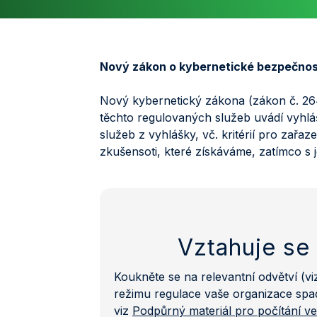
Nový zákon o kybernetické bezpečnosti
Nový kybernetický zákona (zákon č. 264/
těchto regulovaných služeb uvádí vyhlá
služeb z vyhlášky, vč. kritérií pro zařa
zkušensoti, které získáváme, zatímco s 
Vztahuje se 
Koukněte se na relevantní odvětví (vi
režimu regulace vaše organizace spad
viz
Podpůrný materiál pro počítání v