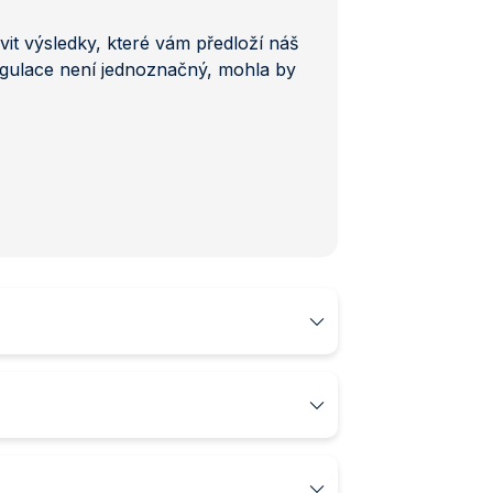
it výsledky, které vám předloží náš
regulace není jednoznačný, mohla by
Vyšší režim
Nižší režim