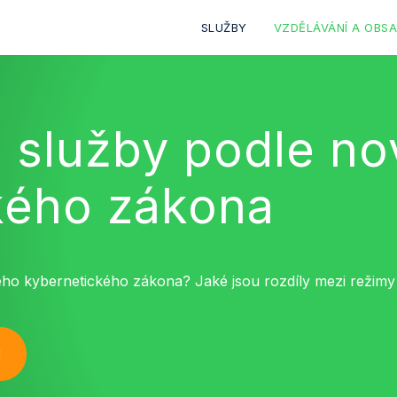
SLUŽBY
VZDĚLÁVÁNÍ A OBS
 služby podle n
kého zákona
ho kybernetického zákona? Jaké jsou rozdíly mezi režimy 
I