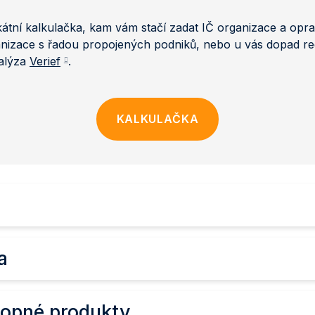
ní kalkulačka, kam vám stačí zadat IČ organizace a oprav
organizace s řadou propojených podniků, nebo u vás dopad 
nalýza
Verief
.
KALKULAČKA
a
 ropné produkty