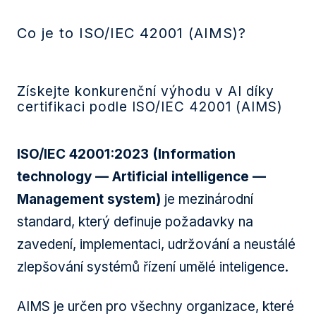
BEZPE
Co je to ISO/IEC 42001 (AIMS)?
KYBE
NO‑/
Získejte konkurenční výhodu v AI díky
NZKB
certifikaci podle ISO/IEC 42001 (AIMS)
OSIN
PENE
ISO/IEC 42001:2023 (Information
technology — Artificial intelligence —
ŠKOL
Management system)
je mezinárodní
TEST
INŽEN
standard, který definuje požadavky na
zavedení, implementaci, udržování a neustálé
ZÁPI
KATA
zlepšování systémů řízení umělé inteligence.
CROW
AIMS je určen pro všechny organizace, které