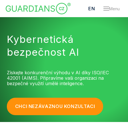
CS
EN
Menu
SLUŽBY
AUDI
GAP 
Kybernetická
KYBE
bezpečnost AI
A NIS2
ARCH
KYBER
Získejte konkurenční výhodu v AI díky ISO/IEC
BEZPE
42001 (AIMS). Připravíme vaši organizaci na
SLUŽB
bezpečné využití umělé inteligence.
MAN
KYBER
BEZPE
CHCI NEZÁVAZNOU KONZULTACI
ISO 
KYBE