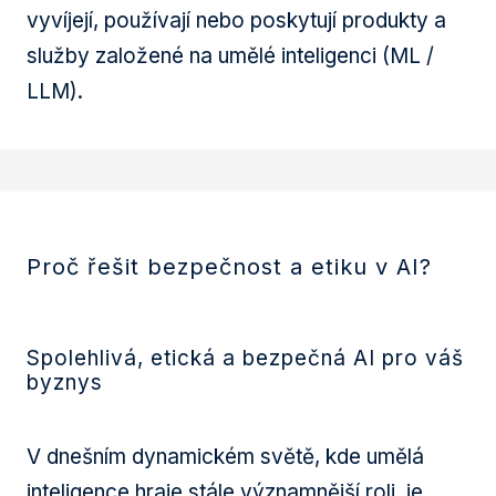
vyvíjejí, používají nebo poskytují produkty a
VZDĚLÁ
služby založené na umělé inteligenci (ML /
KURZ
LLM).
BLO
O NÁS
KDO 
Proč řešit bezpečnost a etiku v AI?
REFE
KARIÉR
Spolehlivá, etická a bezpečná AI pro váš
byznys
KONTA
V dnešním dynamickém světě, kde umělá
CS
EN
inteligence hraje stále významnější roli, je